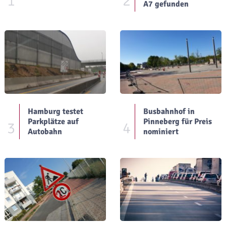
1
2
A7 gefunden
Hamburg testet
Busbahnhof in
Parkplätze auf
Pinneberg für Preis
3
4
Autobahn
nominiert