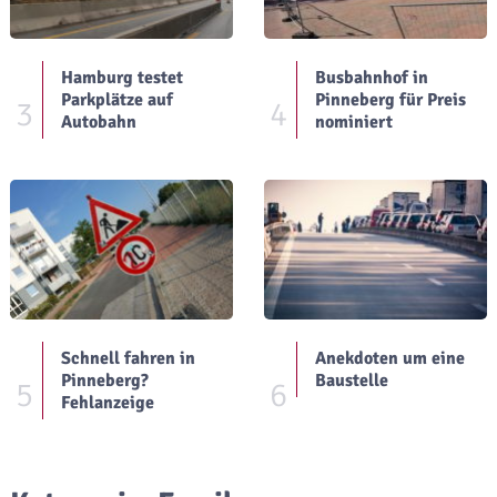
Hamburg testet
Busbahnhof in
Parkplätze auf
Pinneberg für Preis
3
4
Autobahn
nominiert
Schnell fahren in
Anekdoten um eine
Pinneberg?
Baustelle
5
6
Fehlanzeige