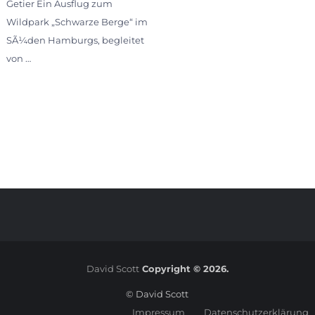
Getier Ein Ausflug zum
Wildpark „Schwarze Berge“ im
SÃ¼den Hamburgs, begleitet
von …
David Scott
Copyright © 2026.
© David Scott
Impressum
Datenschutzerklärung