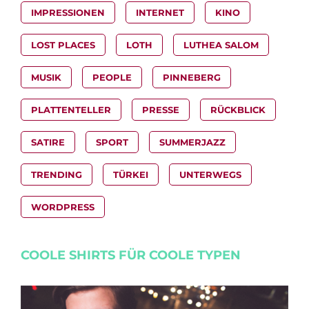
IMPRESSIONEN
INTERNET
KINO
LOST PLACES
LOTH
LUTHEA SALOM
MUSIK
PEOPLE
PINNEBERG
PLATTENTELLER
PRESSE
RÜCKBLICK
SATIRE
SPORT
SUMMERJAZZ
TRENDING
TÜRKEI
UNTERWEGS
WORDPRESS
COOLE SHIRTS FÜR COOLE TYPEN