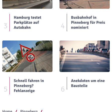
Hamburg testet
Busbahnhof in
Parkplätze auf
Pinneberg für Preis
3
4
Autobahn
nominiert
Schnell fahren in
Anekdoten um eine
Pinneberg?
Baustelle
5
6
Fehlanzeige
Home
Pinneberg