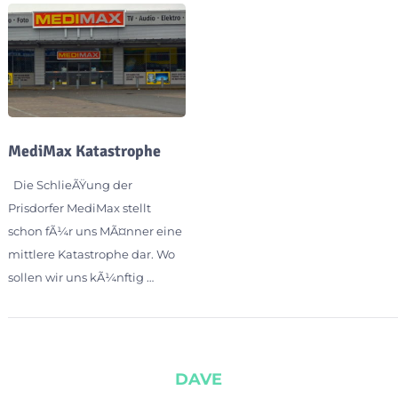
MediMax Katastrophe
Die SchlieÃŸung der
Prisdorfer MediMax stellt
schon fÃ¼r uns MÃ¤nner eine
mittlere Katastrophe dar. Wo
sollen wir uns kÃ¼nftig …
DAVE