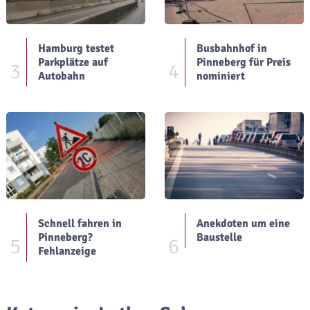
Hamburg testet
Busbahnhof in
Parkplätze auf
Pinneberg für Preis
3
4
Autobahn
nominiert
Schnell fahren in
Anekdoten um eine
Pinneberg?
Baustelle
5
6
Fehlanzeige