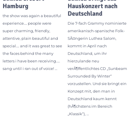
Hamburg
Hauskonzert nach
Deutschland
the show was again a beautiful
experience…. people were
Die 7-fach Grammy nominierte
super charming, friendly,
amerikanisch-spanische Folk-
attentive, plain beautiful and
SÃ¤ngerin Luthea Salom,
special…. and it was great to see
kommt in April nach
the faces behind the many
Deutschland, um ihr
letters i have been receiving…..
hierzulande neu
sang until i ran out of voice! …
verÃ¶ffentlichtes CD „Sunbeam
Surrounded By Winter“
vorzustellen. Und sie bringt ein
Konzept mit, den man in
Deutschland kaum kennt
(hÃ¶chstens im Bereich
„Klassik“), …