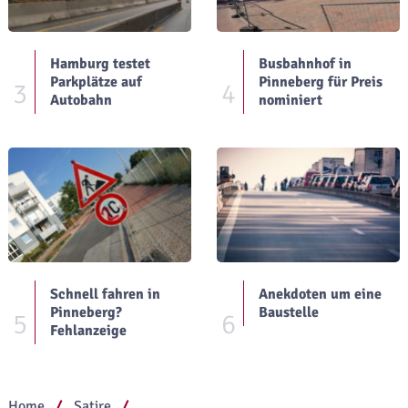
Hamburg testet
Busbahnhof in
Parkplätze auf
Pinneberg für Preis
3
4
Autobahn
nominiert
Schnell fahren in
Anekdoten um eine
Pinneberg?
Baustelle
5
6
Fehlanzeige
Home
Satire