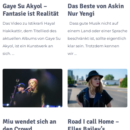
Gaye Su Akyol –
Das Beste von Askin
Fantasie ist Realität
Nur Yengi
Das Video zu Istikrarli Hayal
Dass gute Musik nicht auf
Hakikattir, dem Titellied des
einem Land oder einer Sprache
aktuellen Albums von Gaye Su
beschränkt ist, sollte eigentlich
Akyol, ist ein Kunstwerk an
klar sein. Trotzdem kennen
sich. …
wir …
Miu wendet sich an
Road I call Home –
den Crowd
Elles Bailey’s