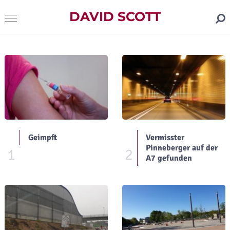
DAVID SCOTT
Geimpft
Vermisster
Pinneberger auf der
1
2
A7 gefunden