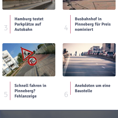
Hamburg testet
Busbahnhof in
Parkplätze auf
Pinneberg für Preis
3
4
Autobahn
nominiert
Schnell fahren in
Anekdoten um eine
Pinneberg?
Baustelle
5
6
Fehlanzeige