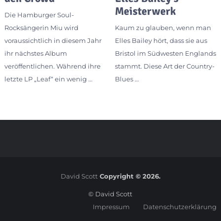
Meisterwerk
Die Hamburger Soul-
Rocksängerin Miu wird
Kaum zu glauben, wenn man
voraussichtlich in diesem Jahr
Elles Bailey hört, dass sie aus
ihr nächstes Album
Bristol im Südwesten Englands
veröffentlichen. Während ihre
stammt. Diese Art der Country-
letzte LP „Leaf“ ein wenig …
Blues …
David Scott
Copyright © 2026.
© David Scott
Impressum
Datenschutzerklärung