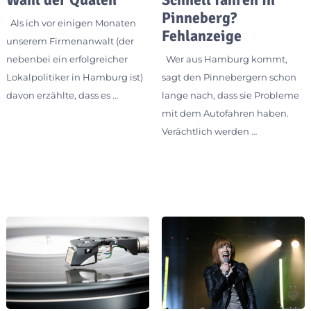
Pinneberg?
Als ich vor einigen Monaten
Fehlanzeige
unserem Firmenanwalt (der
nebenbei ein erfolgreicher
Wer aus Hamburg kommt,
Lokalpolitiker in Hamburg ist)
sagt den Pinnebergern schon
davon erzählte, dass es …
lange nach, dass sie Probleme
mit dem Autofahren haben.
Verächtlich werden …