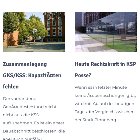
Zusammenlegung
Heute Rechtskraft in KSP
GKS/KSS: KapazitÃ¤ten
Posse?
fehlen
Wenn es in letzter Minute
keine Ãœberraschungen gibt,
Der vorhandene
wird mit Ablauf des heutigen
GebÃ¤udesbestand reicht
Tages der Vergleich zwischen
nicht aus, die KSS
der Stadt Pinneberg …
aufzunehmen. Es ist ein erster
Bauabschnitt beschlossen, die
aber auch nur fÃ¼r …