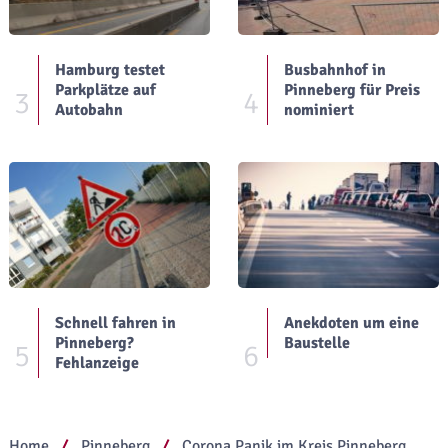
Hamburg testet
Busbahnhof in
Parkplätze auf
Pinneberg für Preis
3
4
Autobahn
nominiert
Schnell fahren in
Anekdoten um eine
Pinneberg?
Baustelle
5
6
Fehlanzeige
Home
Pinneberg
Corona Panik im Kreis Pinneberg