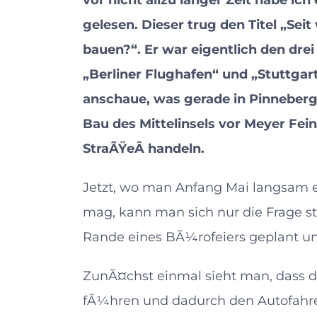
vor nicht allzu langer Zeit habe ich
gelesen. Dieser trug den Titel „Se
bauen?“. Er war eigentlich den dre
„Berliner Flughafen“ und „Stuttgar
anschaue, was gerade in Pinneberg
Bau des Mittelinsels vor Meyer Fein
StraÃŸeÂ handeln.
Jetzt, wo man Anfang Mai langsam e
mag, kann man sich nur die Frage st
Rande eines BÃ¼rofeiers geplant u
ZunÃ¤chst einmal sieht man, dass d
fÃ¼hren und dadurch den Autofahr