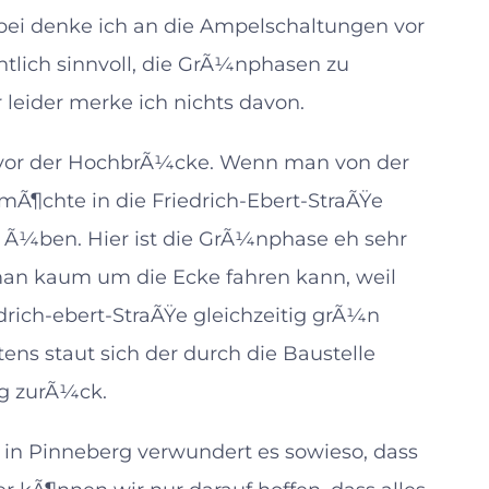
abei denke ich an die Ampelschaltungen vor
tlich sinnvoll, die GrÃ¼nphasen zu
r leider merke ich nichts davon.
g vor der HochbrÃ¼cke. Wenn man von der
¶chte in die Friedrich-Ebert-StraÃŸe
 Ã¼ben. Hier ist die GrÃ¼nphase eh sehr
man kaum um die Ecke fahren kann, weil
drich-ebert-StraÃŸe gleichzeitig grÃ¼n
ens staut sich der durch die Baustelle
ng zurÃ¼ck.
n in Pinneberg verwundert es sowieso, dass