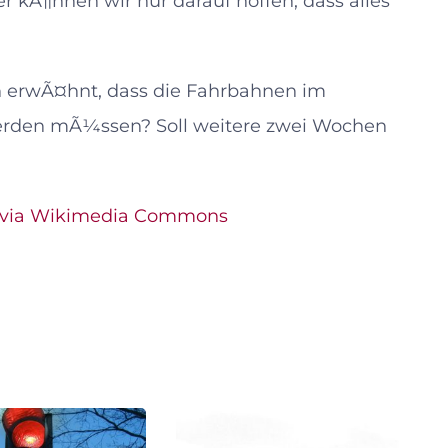
r kÃ¶nnen wir nur darauf hoffen, dass alles
h erwÃ¤hnt, dass die Fahrbahnen im
erden mÃ¼ssen? Soll weitere zwei Wochen
via Wikimedia Commons