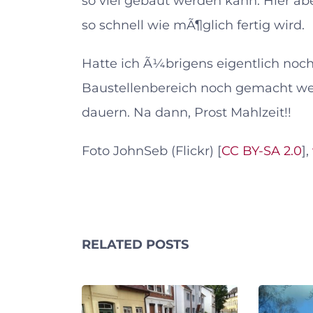
so viel gebaut werden kann. Hier abe
so schnell wie mÃ¶glich fertig wird.
Hatte ich Ã¼brigens eigentlich noc
Baustellenbereich noch gemacht w
dauern. Na dann, Prost Mahlzeit!!
Foto JohnSeb (Flickr) [
CC BY-SA 2.0
],
RELATED POSTS