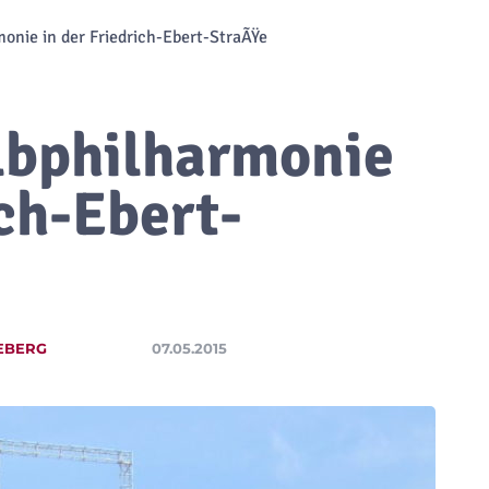
onie in der Friedrich-Ebert-StraÃŸe
lbphilharmonie
ich-Ebert-
EBERG
07.05.2015