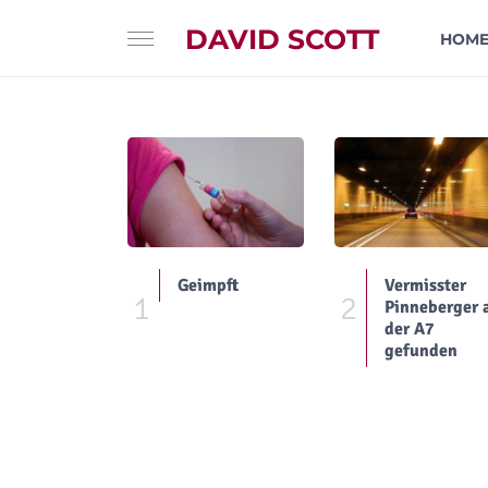
DAVID SCOTT
HOM
Geimpft
Vermisster
1
2
Pinneberger 
der A7
gefunden