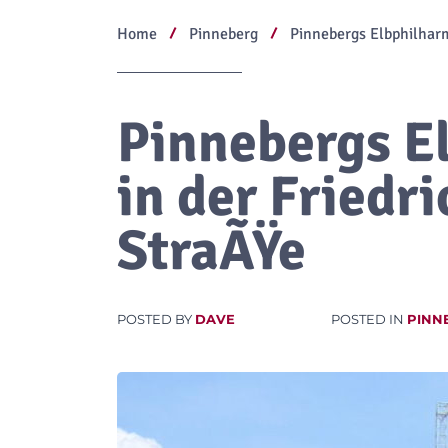
Home
Pinneberg
Pinnebergs Elbphilharm
Pinnebergs E
in der Friedr
StraÃŸe
POSTED BY
DAVE
POSTED IN
PINN