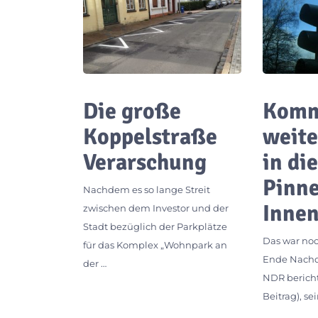
Die große
Kom
Koppelstraße
weit
Verarschung
in di
Pinn
Nachdem es so lange Streit
Innen
zwischen dem Investor und der
Stadt bezüglich der Parkplätze
Das war noc
für das Komplex „Wohnpark an
Ende Nachde
der …
NDR bericht
Beitrag), se