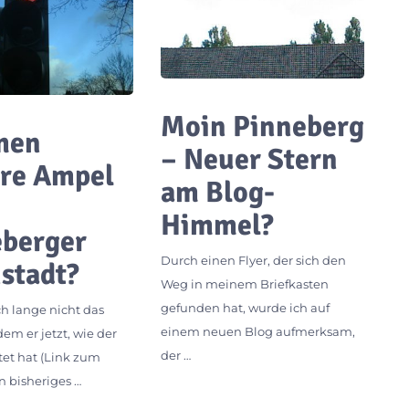
Moin Pinneberg
men
– Neuer Stern
ere Ampel
am Blog-
e
Himmel?
eberger
Durch einen Flyer, der sich den
stadt?
Weg in meinem Briefkasten
gefunden hat, wurde ich auf
h lange nicht das
einem neuen Blog aufmerksam,
m er jetzt, wie der
der …
et hat (Link zum
in bisheriges …