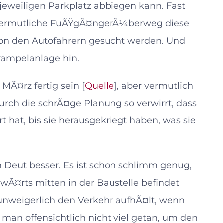
 jeweiligen Parkplatz abbiegen kann. Fast
 vermutliche FuÃŸgÃ¤ngerÃ¼berweg diese
 von den Autofahrern gesucht werden. Und
ampelanlage hin.
 MÃ¤rz fertig sein [
Quelle
], aber vermutlich
ch die schrÃ¤ge Planung so verwirrt, dass
t hat, bis sie herausgekriegt haben, was sie
n Deut besser. Es ist schon schlimm genug,
swÃ¤rts mitten in der Baustelle befindet
 unweigerlich den Verkehr aufhÃ¤lt, wenn
man offensichtlich nicht viel getan, um den