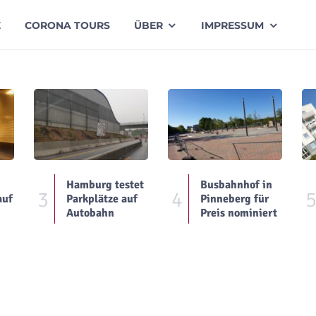
E
CORONA TOURS
ÜBER
IMPRESSUM
Hamburg testet
Busbahnhof in
3
4
auf
Parkplätze auf
Pinneberg für
Autobahn
Preis nominiert