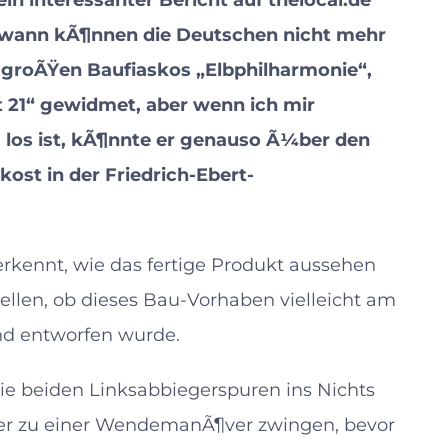
 ein interessanter Bericht auf thelocal.de
it wann kÃ¶nnen die Deutschen nicht mehr
i groÃŸen Baufiaskos „Elbphilharmonie“,
t 21“ gewidmet, aber wenn ich mir
 los ist, kÃ¶nnte er genauso Ã¼ber den
kost in der Friedrich-Ebert-
rkennt, wie das fertige Produkt aussehen
ellen, ob dieses Bau-Vorhaben vielleicht am
nd entworfen wurde.
ie beiden Linksabbiegerspuren ins Nichts
er zu einer WendemanÃ¶ver zwingen, bevor