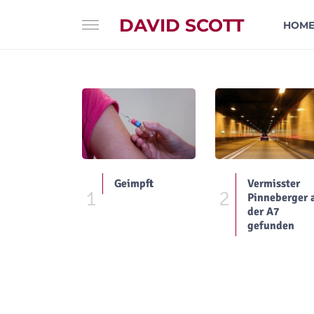
DAVID SCOTT
HOM
Geimpft
Vermisster
1
2
Pinneberger 
der A7
gefunden