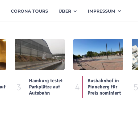
E
CORONA TOURS
ÜBER
IMPRESSUM
Hamburg testet
Busbahnhof in
3
4
auf
Parkplätze auf
Pinneberg für
Autobahn
Preis nominiert