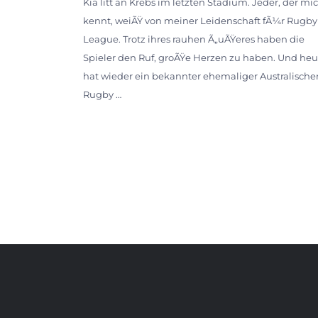
Kia litt an Krebs im letzten Stadium. Jeder, der mi
kennt, weiÃŸ von meiner Leidenschaft fÃ¼r Rugby
League. Trotz ihres rauhen Ã„uÃŸeres haben die
Spieler den Ruf, groÃŸe Herzen zu haben. Und heu
hat wieder ein bekannter ehemaliger Australische
Rugby …