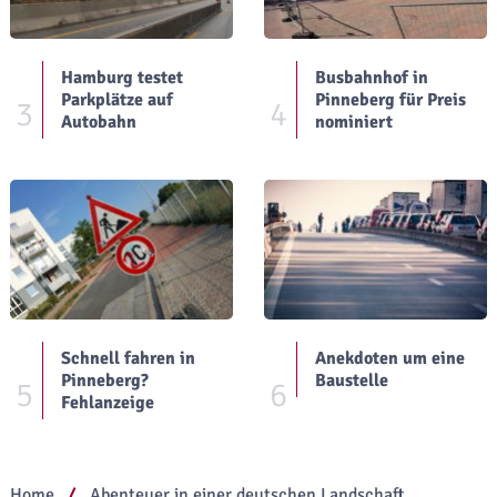
Hamburg testet
Busbahnhof in
Parkplätze auf
Pinneberg für Preis
3
4
Autobahn
nominiert
Schnell fahren in
Anekdoten um eine
Pinneberg?
Baustelle
5
6
Fehlanzeige
Home
Abenteuer in einer deutschen Landschaft