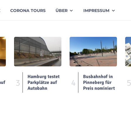
E
CORONA TOURS
ÜBER
IMPRESSUM
Hamburg testet
Busbahnhof in
3
4
auf
Parkplätze auf
Pinneberg für
Autobahn
Preis nominiert