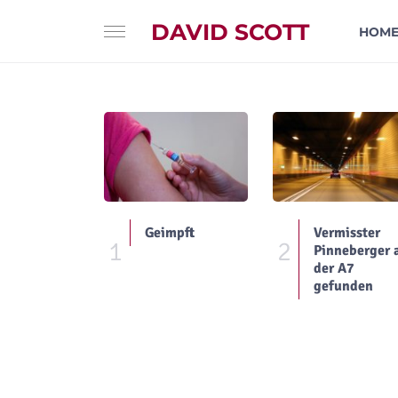
DAVID SCOTT
HOM
Geimpft
Vermisster
1
2
Pinneberger 
der A7
gefunden