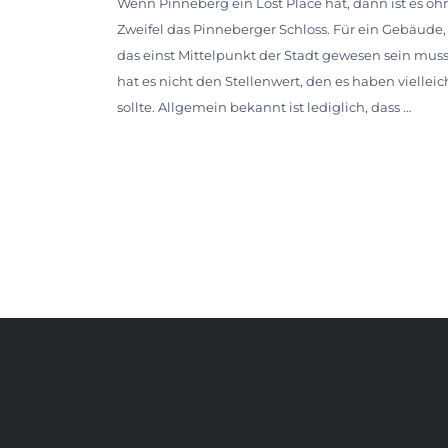
Wenn Pinneberg ein Lost Place hat, dann ist es oh
Zweifel das Pinneberger Schloss. Für ein Gebäude,
das einst Mittelpunkt der Stadt gewesen sein muss
hat es nicht den Stellenwert, den es haben vielleic
sollte. Allgemein bekannt ist lediglich, dass …