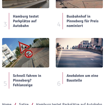
Hamburg testet
Busbahnhof in
Parkplätze auf
Pinneberg für Preis
3
4
Autobahn
nominiert
Schnell fahren in
Anekdoten um eine
Pinneberg?
Baustelle
5
6
Fehlanzeige
Home
Satire
Hamburg testet Parkplätze auf Autobahn