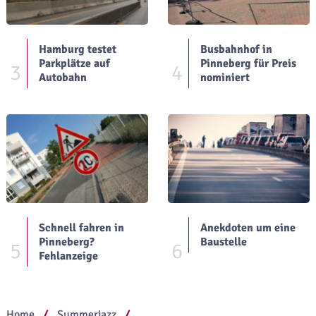
Hamburg testet
Busbahnhof in
Parkplätze auf
Pinneberg für Preis
3
4
Autobahn
nominiert
Schnell fahren in
Anekdoten um eine
Pinneberg?
Baustelle
5
6
Fehlanzeige
Home
Summerjazz