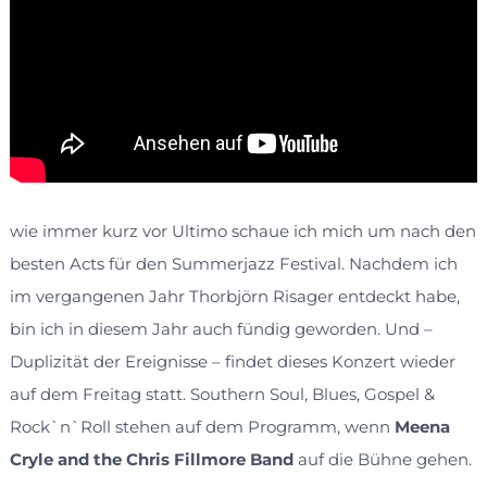
wie immer kurz vor Ultimo schaue ich mich um nach den
besten Acts für den Summerjazz Festival. Nachdem ich
im vergangenen Jahr Thorbjörn Risager entdeckt habe,
bin ich in diesem Jahr auch fündig geworden. Und –
Duplizität der Ereignisse – findet dieses Konzert wieder
auf dem Freitag statt. Southern Soul, Blues, Gospel &
Rock`n`Roll stehen auf dem Programm, wenn
Meena
Cryle and the Chris Fillmore Band
auf die Bühne gehen.