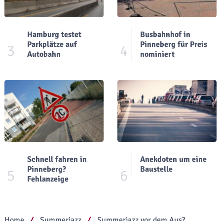
Hamburg testet
Busbahnhof in
Parkplätze auf
Pinneberg für Preis
3
4
Autobahn
nominiert
Schnell fahren in
Anekdoten um eine
Pinneberg?
Baustelle
5
6
Fehlanzeige
Home
Summerjazz
Summerjazz vor dem Aus?