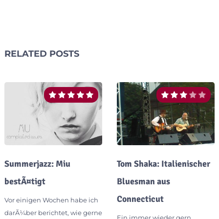
RELATED POSTS
Summerjazz: Miu
Tom Shaka: Italienischer
bestÃ¤tigt
Bluesman aus
Connecticut
Vor einigen Wochen habe ich
darÃ¼ber berichtet, wie gerne
Ein immer wieder gern