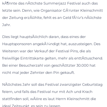
kÃ¶nnte das nÃ¤chste Summerjazz Festival auch das
letzte sein. Denn, wie Organisator GÃ¼nter Kleinschmitt
der Zeitung erzÃ¤hlte, fehlt es an Geld fÃ¼r’s nÃ¤chste
Jahr.
Dies liegt hauptsÃ¤chlich daran, dass eines der
Hauptsponsoren angekÃ¼ndigt hat, auszusteigen. Des
Weiteren war der Verkauf der Festival Pins, die als
freiwillige Eintrittskarte gelten, mehr als enttÃ¤uschend.
Bei einer Besucherzahl von geschÃ¤tzter 30.000 hat
nicht mal jeder Zehnter den Pin gekauft.
NÃ¤chstes Jahr soll das Festival zwanzigster Geburtstag
feiern, und falls das Festival nur mit Ach und Krach
stattfinden soll, wÃ¤re es laut Herrn Kleinschmitt die
ideal Zeitpunkt, es sein zu lassen.