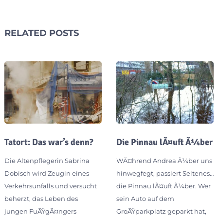
RELATED POSTS
Tatort: Das war’s denn?
Die Pinnau lÃ¤uft Ã¼ber
Die Altenpflegerin Sabrina
WÃ¤hrend Andrea Ã¼ber uns
Dobisch wird Zeugin eines
hinwegfegt, passiert Seltenes…
Verkehrsunfalls und versucht
die Pinnau lÃ¤uft Ã¼ber. Wer
beherzt, das Leben des
sein Auto auf dem
jungen FuÃŸgÃ¤ngers
GroÃŸparkplatz geparkt hat,