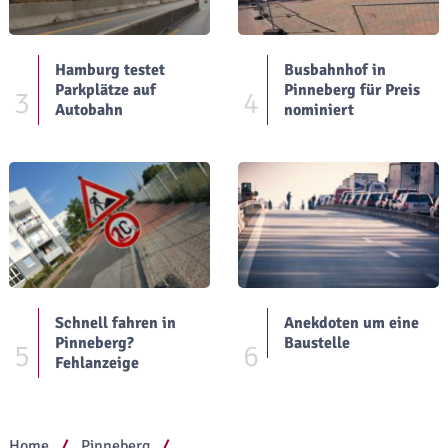
Hamburg testet
Busbahnhof in
Parkplätze auf
Pinneberg für Preis
3
4
Autobahn
nominiert
Schnell fahren in
Anekdoten um eine
Pinneberg?
Baustelle
5
6
Fehlanzeige
Home
Pinneberg