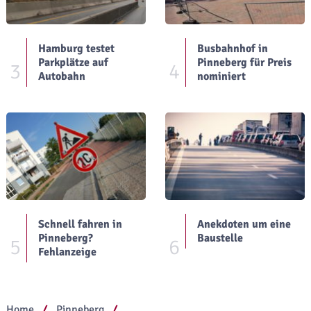
Hamburg testet
Busbahnhof in
Parkplätze auf
Pinneberg für Preis
3
4
Autobahn
nominiert
Schnell fahren in
Anekdoten um eine
Pinneberg?
Baustelle
5
6
Fehlanzeige
Home
Pinneberg