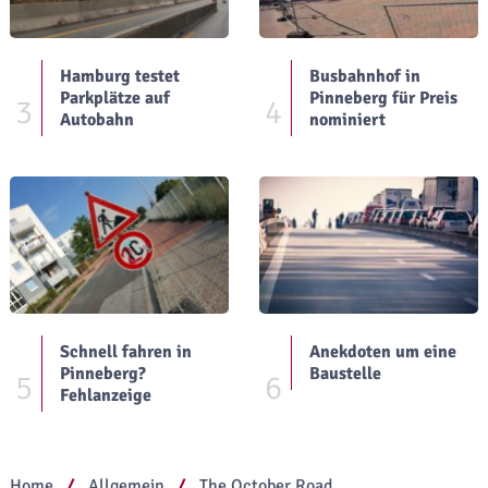
Hamburg testet
Busbahnhof in
Parkplätze auf
Pinneberg für Preis
3
4
Autobahn
nominiert
Schnell fahren in
Anekdoten um eine
Pinneberg?
Baustelle
5
6
Fehlanzeige
Home
Allgemein
The October Road