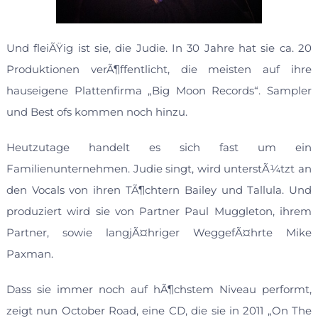
Und fleiÃŸig ist sie, die Judie. In 30 Jahre hat sie ca. 20
Produktionen verÃ¶ffentlicht, die meisten auf ihre
hauseigene Plattenfirma „Big Moon Records“. Sampler
und Best ofs kommen noch hinzu.
Heutzutage handelt es sich fast um ein
Familienunternehmen. Judie singt, wird unterstÃ¼tzt an
den Vocals von ihren TÃ¶chtern Bailey und Tallula. Und
produziert wird sie von Partner Paul Muggleton, ihrem
Partner, sowie langjÃ¤hriger WeggefÃ¤hrte Mike
Paxman.
Dass sie immer noch auf hÃ¶chstem Niveau performt,
zeigt nun October Road, eine CD, die sie in 2011 „On The