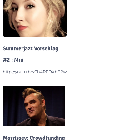
Summerjazz Vorschlag
#2 : Miu
http://youtu.be/Ch4RPDXbEPw
Morrissey: Crowdfunding