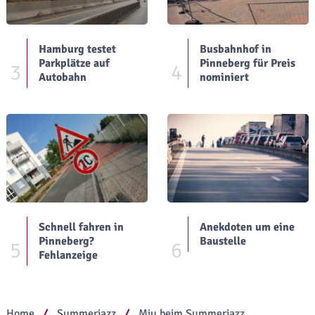
Hamburg testet
Busbahnhof in
Parkplätze auf
Pinneberg für Preis
3
4
Autobahn
nominiert
Schnell fahren in
Anekdoten um eine
Pinneberg?
Baustelle
5
6
Fehlanzeige
Home
Summerjazz
Miu beim Summerjazz