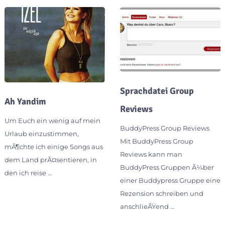
Sprachdatei Group
Ah Yandim
Reviews
Um Euch ein wenig auf mein
BuddyPress Group Reviews
Urlaub einzustimmen,
Mit BuddyPress Group
mÃ¶chte ich einige Songs aus
Reviews kann man
dem Land prÃ¤sentieren, in
BuddyPress Gruppen Ã¼ber
den ich reise …
einer Buddypress Gruppe eine
Rezension schreiben und
anschlieÃŸend …