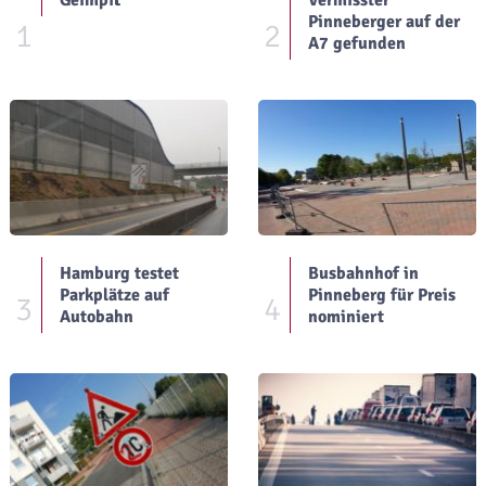
Pinneberger auf der
1
2
A7 gefunden
Hamburg testet
Busbahnhof in
Parkplätze auf
Pinneberg für Preis
3
4
Autobahn
nominiert