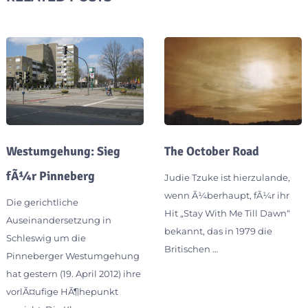
Westumgehung: Sieg
The October Road
fÃ¼r Pinneberg
Judie Tzuke ist hierzulande,
wenn Ã¼berhaupt, fÃ¼r ihr
Die gerichtliche
Hit „Stay With Me Till Dawn“
Auseinandersetzung in
bekannt, das in 1979 die
Schleswig um die
Britischen …
Pinneberger Westumgehung
hat gestern (19. April 2012) ihre
vorlÃ¤ufige HÃ¶hepunkt