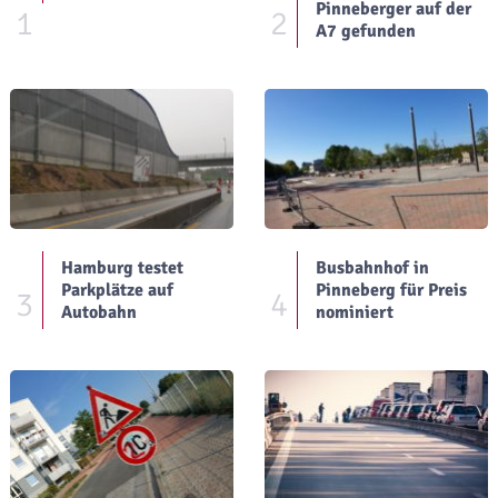
Pinneberger auf der
1
2
A7 gefunden
Hamburg testet
Busbahnhof in
Parkplätze auf
Pinneberg für Preis
3
4
Autobahn
nominiert