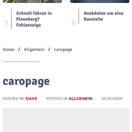
Schnell fahren in
Anekdoten um eine
Pinneberg?
Baustelle
5
6
Fehlanzeige
Home
Allgemein
caropage
caropage
POSTED BY
DAVE
POSTED IN
ALLGEMEIN
30.01.2009