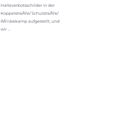
Halteverbotsschilder in der
KoppelstraÃŸe/ SchulstraÃŸe/
RÃ¼bekamp aufgestellt, und
wir …