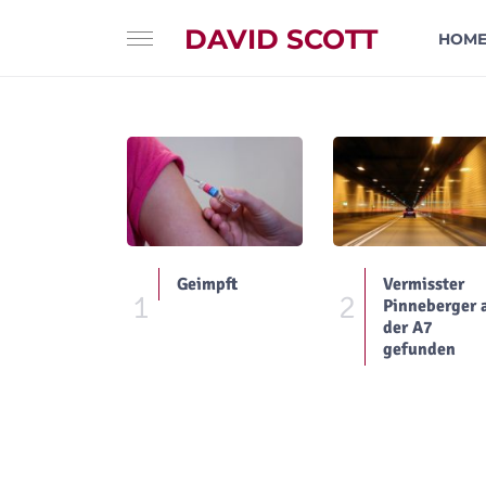
DAVID SCOTT
HOM
Geimpft
Vermisster
1
2
Pinneberger 
der A7
gefunden