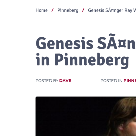
Home
Pinneberg
Genesis SÃ¤nger Ray W
Genesis SÃ¤n
in Pinneberg
POSTED BY
DAVE
POSTED IN
PINN