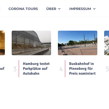
E
CORONA TOURS
ÜBER
IMPRESSUM
Hamburg testet
Busbahnhof in
3
4
auf
Parkplätze auf
Pinneberg für
Autobahn
Preis nominiert