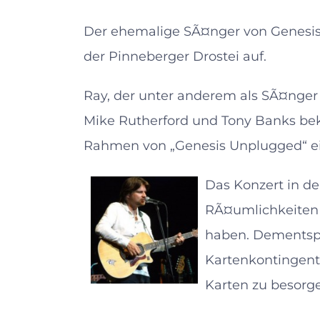
Der ehemalige SÃ¤nger von Genesis, 
der Pinneberger Drostei auf.
Ray, der unter anderem als SÃ¤nger a
Mike Rutherford und Tony Banks bek
Rahmen von „Genesis Unplugged“ ein
Das Konzert in de
RÃ¤umlichkeiten 
haben. Dementsp
Kartenkontingent, 
Karten zu besorg