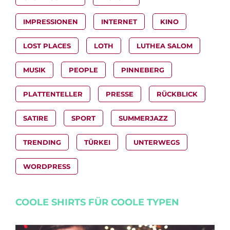
IMPRESSIONEN
INTERNET
KINO
LOST PLACES
LOTH
LUTHEA SALOM
MUSIK
PEOPLE
PINNEBERG
PLATTENTELLER
PRESSE
RÜCKBLICK
SATIRE
SPORT
SUMMERJAZZ
TRENDING
TÜRKEI
UNTERWEGS
WORDPRESS
COOLE SHIRTS FÜR COOLE TYPEN