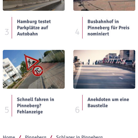
Hamburg testet
Busbahnhof in
Parkplätze auf
Pinneberg für Preis
3
4
Autobahn
nominiert
Schnell fahren in
Anekdoten um eine
Pinneberg?
Baustelle
5
6
Fehlanzeige
Home
Pinneberg
Schlager in Pinneberg