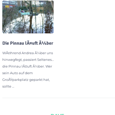
Die Pinnau lÃ¤uft Ã¼ber
WÃ¤hrend Andrea Ã¼ber uns
hinwegfegt, passiert Seltenes…
die Pinnau lÃ¤uft Ã¼ber. Wer
sein Auto auf dem
GroÃŸparkplatz geparkt hat,
sollte …