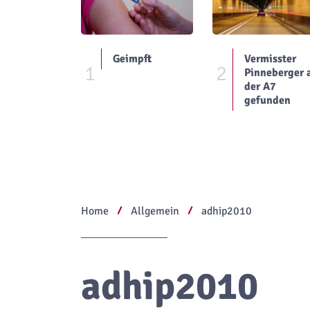
Geimpft
Vermisster
1
2
Pinneberger 
der A7
gefunden
Home
Allgemein
adhip2010
adhip2010