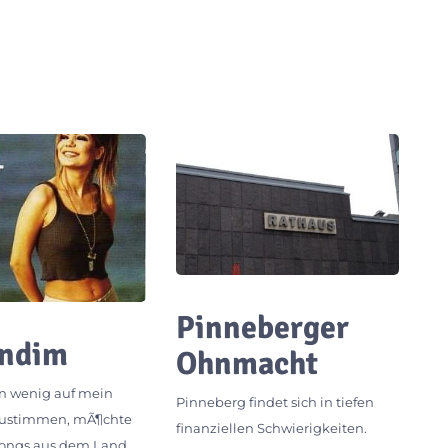
Pinneberger
andim
Ohnmacht
n wenig auf mein
Pinneberg findet sich in tiefen
zustimmen, mÃ¶chte
finanziellen Schwierigkeiten.
 Songs aus dem Land