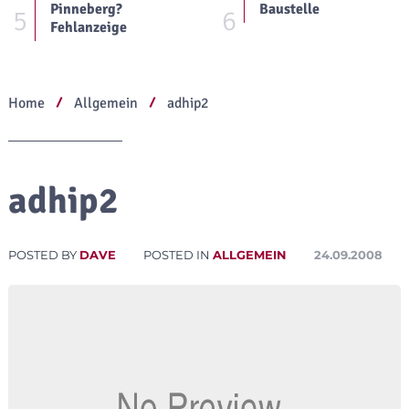
Pinneberg?
Baustelle
5
6
Fehlanzeige
Home
Allgemein
adhip2
adhip2
POSTED BY
DAVE
POSTED IN
ALLGEMEIN
24.09.2008