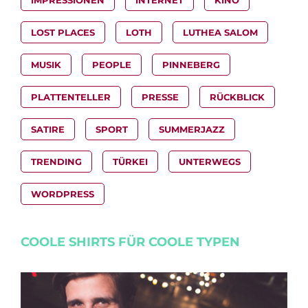
IMPRESSIONEN
INTERNET
KINO
LOST PLACES
LOTH
LUTHEA SALOM
MUSIK
PEOPLE
PINNEBERG
PLATTENTELLER
PRESSE
RÜCKBLICK
SATIRE
SPORT
SUMMERJAZZ
TRENDING
TÜRKEI
UNTERWEGS
WORDPRESS
COOLE SHIRTS FÜR COOLE TYPEN