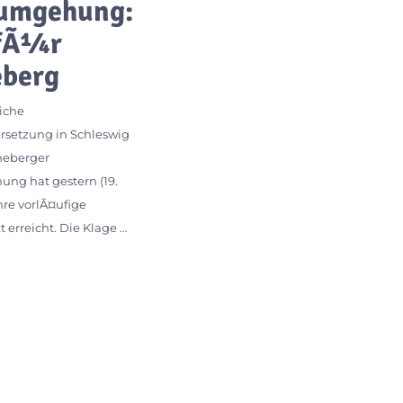
umgehung:
 fÃ¼r
eberg
liche
rsetzung in Schleswig
neberger
ng hat gestern (19.
ihre vorlÃ¤ufige
erreicht. Die Klage …