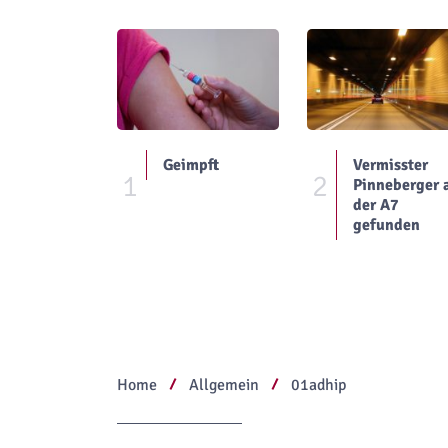
Geimpft
Vermisster
1
2
Pinneberger 
der A7
gefunden
Home
Allgemein
01adhip