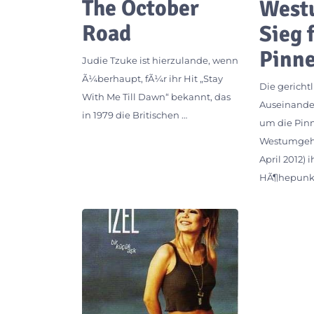
The October
West
Road
Sieg
Pinn
Judie Tzuke ist hierzulande, wenn
Ã¼berhaupt, fÃ¼r ihr Hit „Stay
Die gericht
With Me Till Dawn“ bekannt, das
Auseinande
in 1979 die Britischen …
um die Pin
Westumgehu
April 2012) 
HÃ¶hepunkt 