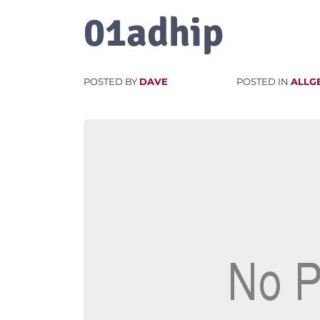
01adhip
POSTED BY
DAVE
POSTED IN
ALLG