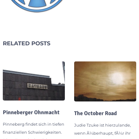
RELATED POSTS
Pinneberger Ohnmacht
The October Road
Pinneberg findet sich in tiefen
Judie Tzuke ist hierzulande,
finanziellen Schwierigkeiten.
wenn Ã¼berhaupt, fÃ¼r ihr