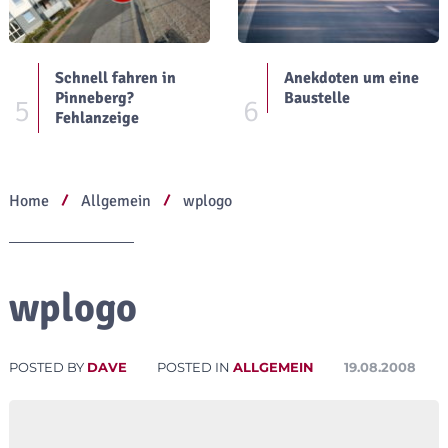
Schnell fahren in
Anekdoten um eine
Pinneberg?
Baustelle
5
6
Fehlanzeige
Home
Allgemein
wplogo
wplogo
POSTED BY
DAVE
POSTED IN
ALLGEMEIN
19.08.2008