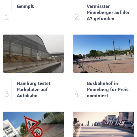
Geimpft
Vermisster
Pinneberger auf der
1
2
A7 gefunden
Hamburg testet
Busbahnhof in
Parkplätze auf
Pinneberg für Preis
3
4
Autobahn
nominiert