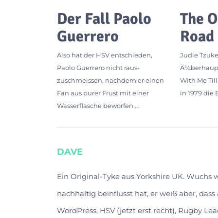
Der Fall Paolo
The O
Guerrero
Road
Also hat der HSV entschieden,
Judie Tzuke
Paolo Guerrero nicht raus-
Ã¼berhaupt,
zuschmeissen, nachdem er einen
With Me Til
Fan aus purer Frust mit einer
in 1979 die 
Wasserflasche beworfen …
DAVE
Ein Original-Tyke aus Yorkshire UK. Wuchs
nachhaltig beinflusst hat, er weiß aber, das
WordPress, HSV (jetzt erst recht), Rugby Lea