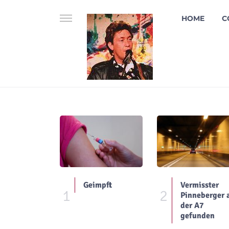
HOME
C
Geimpft
Vermisster
1
2
Pinneberger 
der A7
gefunden