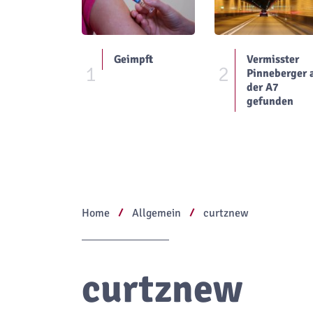
Geimpft
Vermisster
1
2
Pinneberger 
der A7
gefunden
Home
Allgemein
curtznew
curtznew