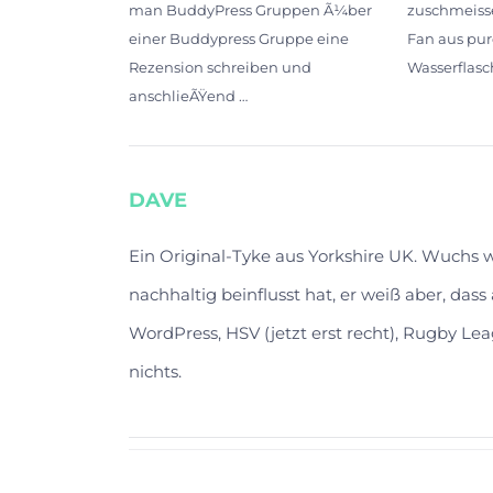
man BuddyPress Gruppen Ã¼ber
zuschmeiss
einer Buddypress Gruppe eine
Fan aus pur
Rezension schreiben und
Wasserflasc
anschlieÃŸend …
DAVE
Ein Original-Tyke aus Yorkshire UK. Wuchs
nachhaltig beinflusst hat, er weiß aber, das
WordPress, HSV (jetzt erst recht), Rugby Lea
nichts.