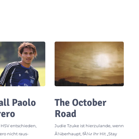
all Paolo
The October
rero
Road
r HSV entschieden,
Judie Tzuke ist hierzulande, wenn
ero nicht raus-
Ã¼berhaupt, fÃ¼r ihr Hit „Stay