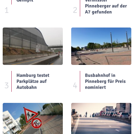
Pinneberger auf der
1
2
A7 gefunden
Hamburg testet
Busbahnhof in
Parkplätze auf
Pinneberg für Preis
3
4
Autobahn
nominiert