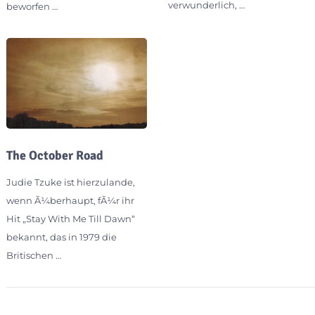
verwunderlich, …
beworfen …
The October Road
Judie Tzuke ist hierzulande,
wenn Ã¼berhaupt, fÃ¼r ihr
Hit „Stay With Me Till Dawn“
bekannt, das in 1979 die
Britischen …