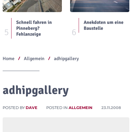
Schnell fahren in
Anekdoten um eine
Pinneberg?
Baustelle
5
6
Fehlanzeige
Home
Allgemein
adhipgallery
adhipgallery
POSTED BY
DAVE
POSTED IN
ALLGEMEIN
23.11.2008