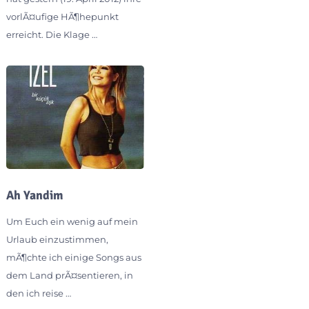
vorlÃ¤ufige HÃ¶hepunkt
erreicht. Die Klage …
Ah Yandim
Um Euch ein wenig auf mein
Urlaub einzustimmen,
mÃ¶chte ich einige Songs aus
dem Land prÃ¤sentieren, in
den ich reise …