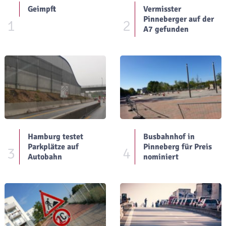
Geimpft
Vermisster
Pinneberger auf der
1
2
A7 gefunden
Hamburg testet
Busbahnhof in
Parkplätze auf
Pinneberg für Preis
3
4
Autobahn
nominiert