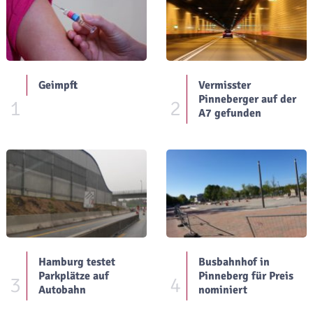
Geimpft
Vermisster
Pinneberger auf der
1
2
A7 gefunden
Hamburg testet
Busbahnhof in
Parkplätze auf
Pinneberg für Preis
3
4
Autobahn
nominiert