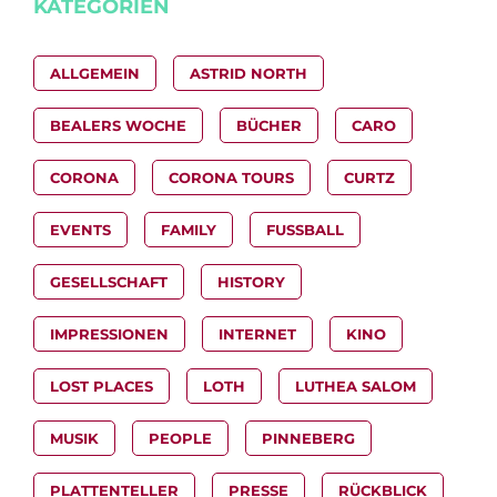
KATEGORIEN
ALLGEMEIN
ASTRID NORTH
BEALERS WOCHE
BÜCHER
CARO
CORONA
CORONA TOURS
CURTZ
EVENTS
FAMILY
FUSSBALL
GESELLSCHAFT
HISTORY
IMPRESSIONEN
INTERNET
KINO
LOST PLACES
LOTH
LUTHEA SALOM
MUSIK
PEOPLE
PINNEBERG
PLATTENTELLER
PRESSE
RÜCKBLICK