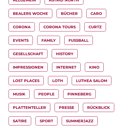
BEALERS WOCHE
BÜCHER
CARO
CORONA
CORONA TOURS
CURTZ
EVENTS
FAMILY
FUSSBALL
GESELLSCHAFT
HISTORY
IMPRESSIONEN
INTERNET
KINO
LOST PLACES
LOTH
LUTHEA SALOM
MUSIK
PEOPLE
PINNEBERG
PLATTENTELLER
PRESSE
RÜCKBLICK
SATIRE
SPORT
SUMMERJAZZ