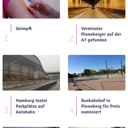
Geimpft
Vermisster
Pinneberger auf der
1
2
A7 gefunden
Hamburg testet
Busbahnhof in
Parkplätze auf
Pinneberg für Preis
3
4
Autobahn
nominiert