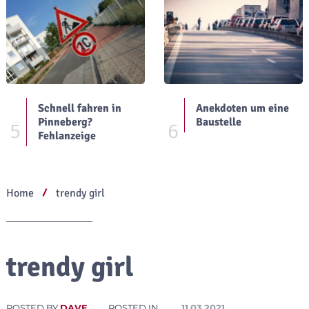
Schnell fahren in
Anekdoten um eine
Pinneberg?
Baustelle
5
6
Fehlanzeige
Home
trendy girl
trendy girl
POSTED BY
DAVE
POSTED IN
11.03.2021