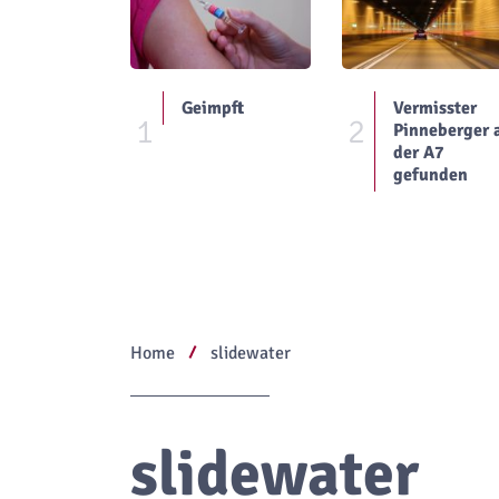
Geimpft
Vermisster
1
2
Pinneberger 
der A7
gefunden
Home
slidewater
slidewater