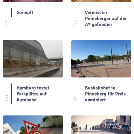
Geimpft
Vermisster
Pinneberger auf der
1
2
A7 gefunden
Hamburg testet
Busbahnhof in
Parkplätze auf
Pinneberg für Preis
3
4
Autobahn
nominiert