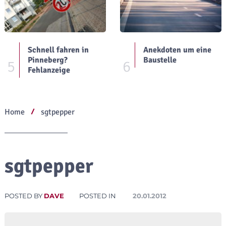
Schnell fahren in
Anekdoten um eine
Pinneberg?
Baustelle
5
6
Fehlanzeige
Home
sgtpepper
sgtpepper
POSTED BY
DAVE
POSTED IN
20.01.2012