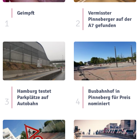
Geimpft
Vermisster
Pinneberger auf der
1
2
A7 gefunden
Hamburg testet
Busbahnhof in
Parkplätze auf
Pinneberg für Preis
3
4
Autobahn
nominiert