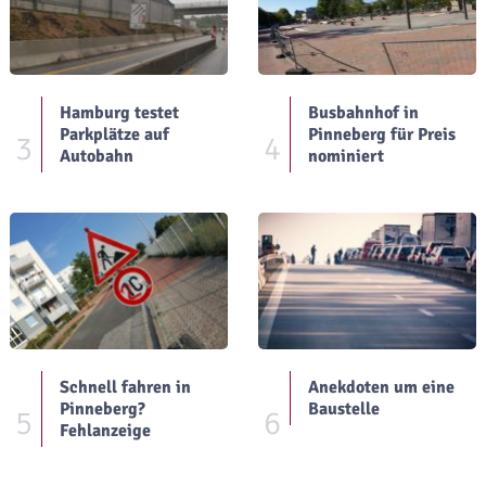
Hamburg testet
Busbahnhof in
Parkplätze auf
Pinneberg für Preis
3
4
Autobahn
nominiert
Schnell fahren in
Anekdoten um eine
Pinneberg?
Baustelle
5
6
Fehlanzeige