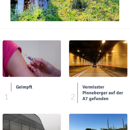
Geimpft
Vermisster
Pinneberger auf der
1
2
A7 gefunden