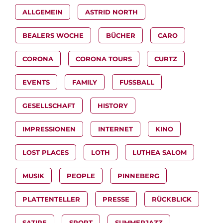
ALLGEMEIN
ASTRID NORTH
BEALERS WOCHE
BÜCHER
CARO
CORONA
CORONA TOURS
CURTZ
EVENTS
FAMILY
FUSSBALL
GESELLSCHAFT
HISTORY
IMPRESSIONEN
INTERNET
KINO
LOST PLACES
LOTH
LUTHEA SALOM
MUSIK
PEOPLE
PINNEBERG
PLATTENTELLER
PRESSE
RÜCKBLICK
SATIRE
SPORT
SUMMERJAZZ