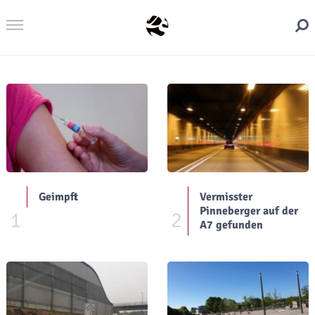
Geimpft
Vermisster
Pinneberger auf der
1
2
A7 gefunden