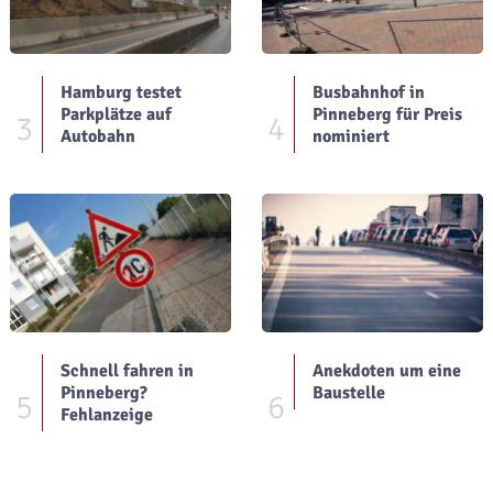
Hamburg testet
Busbahnhof in
Parkplätze auf
Pinneberg für Preis
3
4
Autobahn
nominiert
Schnell fahren in
Anekdoten um eine
Pinneberg?
Baustelle
5
6
Fehlanzeige