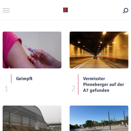
Geimpft
Vermisster
Pinneberger auf der
1
2
A7 gefunden