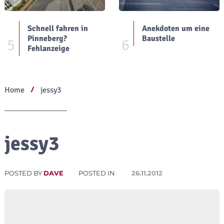
Schnell fahren in
Anekdoten um eine
Pinneberg?
Baustelle
5
6
Fehlanzeige
Home
jessy3
jessy3
POSTED BY
DAVE
POSTED IN
26.11.2012