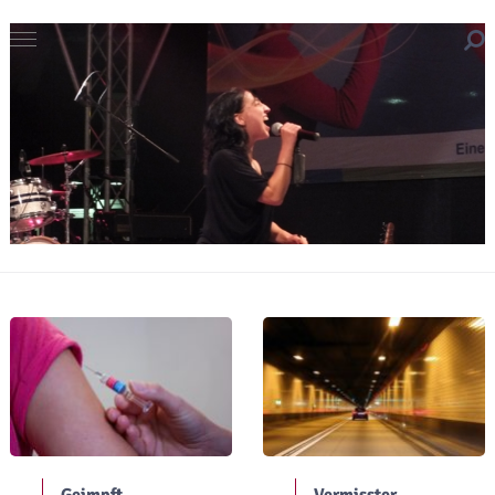
Geimpft
Vermisster