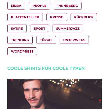
MUSIK
PEOPLE
PINNEBERG
PLATTENTELLER
PRESSE
RÜCKBLICK
SATIRE
SPORT
SUMMERJAZZ
TRENDING
TÜRKEI
UNTERWEGS
WORDPRESS
COOLE SHIRTS FÜR COOLE TYPEN