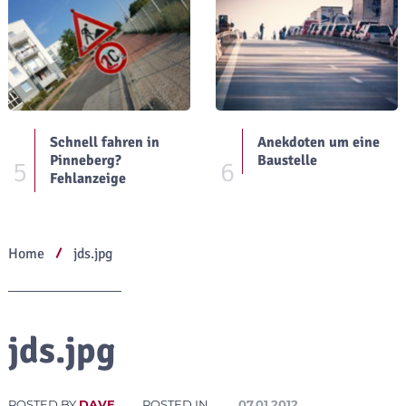
Schnell fahren in
Anekdoten um eine
Pinneberg?
Baustelle
5
6
Fehlanzeige
Home
jds.jpg
jds.jpg
POSTED BY
DAVE
POSTED IN
07.01.2012