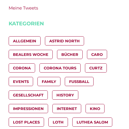
Meine Tweets
KATEGORIEN
ALLGEMEIN
ASTRID NORTH
BEALERS WOCHE
BÜCHER
CARO
CORONA
CORONA TOURS
CURTZ
EVENTS
FAMILY
FUSSBALL
GESELLSCHAFT
HISTORY
IMPRESSIONEN
INTERNET
KINO
LOST PLACES
LOTH
LUTHEA SALOM