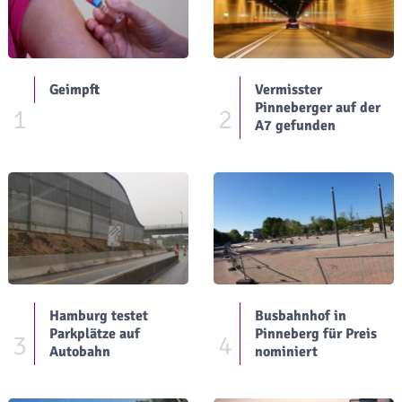
Geimpft
Vermisster
Pinneberger auf der
1
2
A7 gefunden
Hamburg testet
Busbahnhof in
Parkplätze auf
Pinneberg für Preis
3
4
Autobahn
nominiert