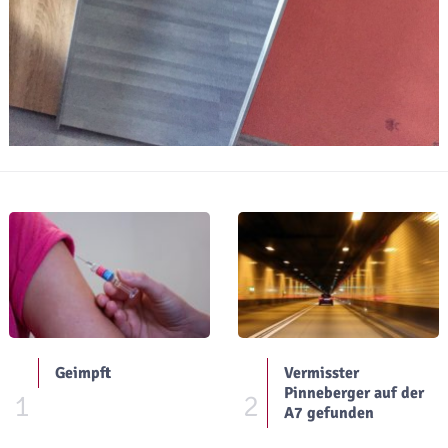
Geimpft
Vermisster
Pinneberger auf der
1
2
A7 gefunden