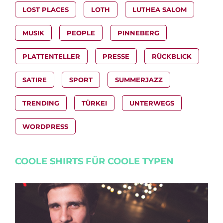
LOST PLACES
LOTH
LUTHEA SALOM
MUSIK
PEOPLE
PINNEBERG
PLATTENTELLER
PRESSE
RÜCKBLICK
SATIRE
SPORT
SUMMERJAZZ
TRENDING
TÜRKEI
UNTERWEGS
WORDPRESS
COOLE SHIRTS FÜR COOLE TYPEN