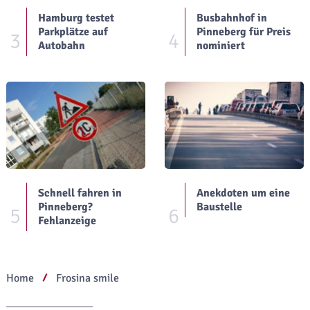
Hamburg testet
Busbahnhof in
Parkplätze auf
Pinneberg für Preis
3
4
Autobahn
nominiert
Schnell fahren in
Anekdoten um eine
Pinneberg?
Baustelle
5
6
Fehlanzeige
Home
Frosina smile