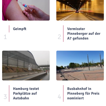
Geimpft
Vermisster
Pinneberger auf der
1
2
A7 gefunden
Hamburg testet
Busbahnhof in
Parkplätze auf
Pinneberg für Preis
3
4
Autobahn
nominiert