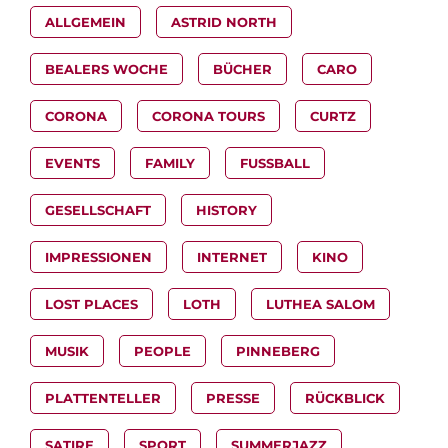
ALLGEMEIN
ASTRID NORTH
BEALERS WOCHE
BÜCHER
CARO
CORONA
CORONA TOURS
CURTZ
EVENTS
FAMILY
FUSSBALL
GESELLSCHAFT
HISTORY
IMPRESSIONEN
INTERNET
KINO
LOST PLACES
LOTH
LUTHEA SALOM
MUSIK
PEOPLE
PINNEBERG
PLATTENTELLER
PRESSE
RÜCKBLICK
SATIRE
SPORT
SUMMERJAZZ