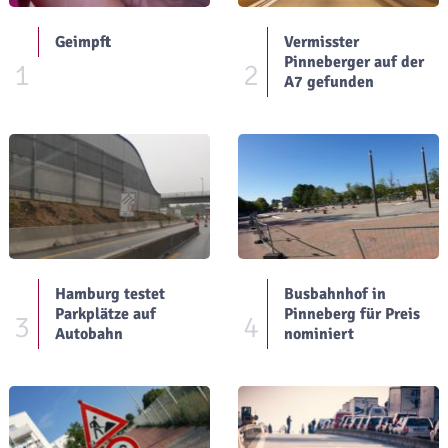
Geimpft
Vermisster
Pinneberger auf der
1
2
A7 gefunden
Hamburg testet
Busbahnhof in
Parkplätze auf
Pinneberg für Preis
3
4
Autobahn
nominiert