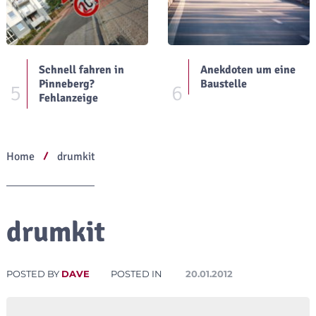
Schnell fahren in
Anekdoten um eine
Pinneberg?
Baustelle
5
6
Fehlanzeige
Home
drumkit
drumkit
POSTED BY
DAVE
POSTED IN
20.01.2012