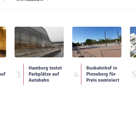
Hamburg testet
Busbahnhof in
3
4
auf
Parkplätze auf
Pinneberg für
Autobahn
Preis nominiert