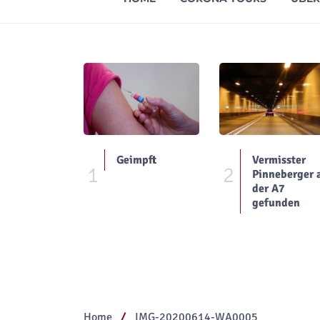
Geimpft
Vermisster
1
2
Pinneberger 
der A7
gefunden
Home
IMG-20200614-WA0005