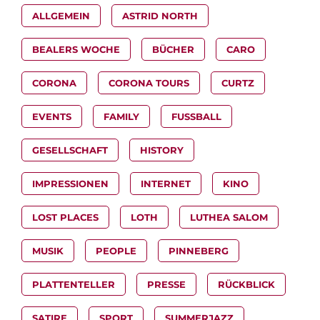
ALLGEMEIN
ASTRID NORTH
BEALERS WOCHE
BÜCHER
CARO
CORONA
CORONA TOURS
CURTZ
EVENTS
FAMILY
FUSSBALL
GESELLSCHAFT
HISTORY
IMPRESSIONEN
INTERNET
KINO
LOST PLACES
LOTH
LUTHEA SALOM
MUSIK
PEOPLE
PINNEBERG
PLATTENTELLER
PRESSE
RÜCKBLICK
SATIRE
SPORT
SUMMERJAZZ