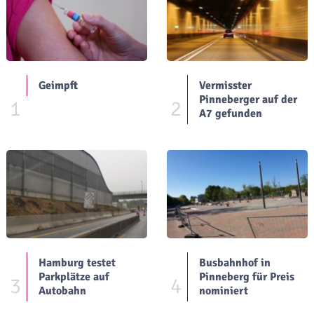
Geimpft
Vermisster
Pinneberger auf der
1
2
A7 gefunden
Hamburg testet
Busbahnhof in
Parkplätze auf
Pinneberg für Preis
3
4
Autobahn
nominiert