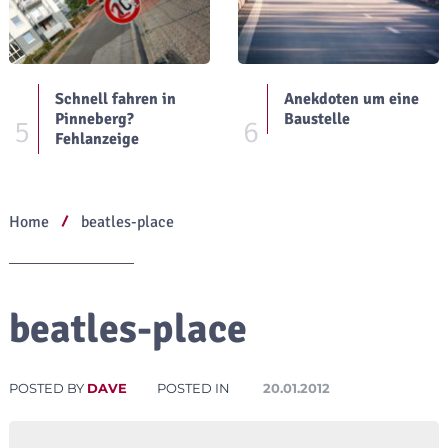
Schnell fahren in
Anekdoten um eine
Pinneberg?
Baustelle
5
6
Fehlanzeige
Home
beatles-place
beatles-place
POSTED BY
DAVE
POSTED IN
20.01.2012