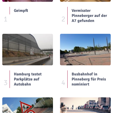
Geimpft
Vermisster
Pinneberger auf der
1
2
A7 gefunden
Hamburg testet
Busbahnhof in
Parkplätze auf
Pinneberg für Preis
3
4
Autobahn
nominiert