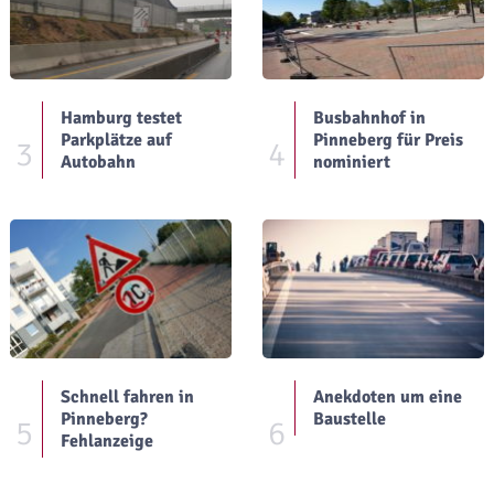
Hamburg testet
Busbahnhof in
Parkplätze auf
Pinneberg für Preis
3
4
Autobahn
nominiert
Schnell fahren in
Anekdoten um eine
Pinneberg?
Baustelle
5
6
Fehlanzeige