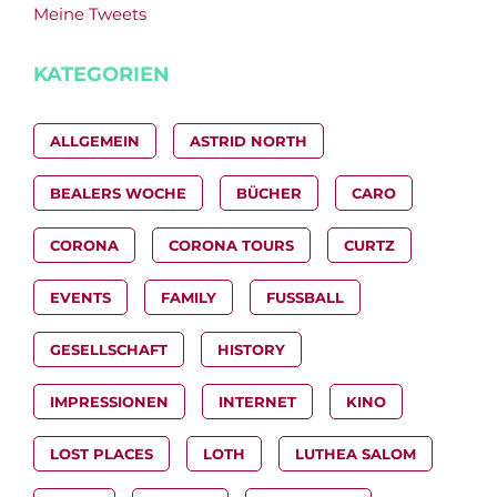
Meine Tweets
KATEGORIEN
ALLGEMEIN
ASTRID NORTH
BEALERS WOCHE
BÜCHER
CARO
CORONA
CORONA TOURS
CURTZ
EVENTS
FAMILY
FUSSBALL
GESELLSCHAFT
HISTORY
IMPRESSIONEN
INTERNET
KINO
LOST PLACES
LOTH
LUTHEA SALOM