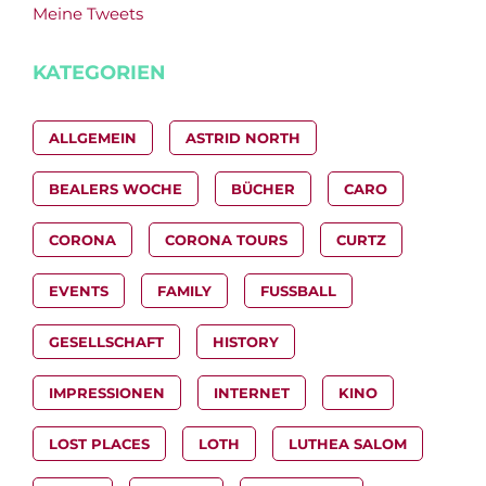
Meine Tweets
KATEGORIEN
ALLGEMEIN
ASTRID NORTH
BEALERS WOCHE
BÜCHER
CARO
CORONA
CORONA TOURS
CURTZ
EVENTS
FAMILY
FUSSBALL
GESELLSCHAFT
HISTORY
IMPRESSIONEN
INTERNET
KINO
LOST PLACES
LOTH
LUTHEA SALOM