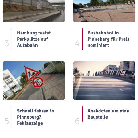
Hamburg testet
Busbahnhof in
Parkplätze auf
Pinneberg für Preis
3
4
Autobahn
nominiert
Schnell fahren in
Anekdoten um eine
Pinneberg?
Baustelle
5
6
Fehlanzeige